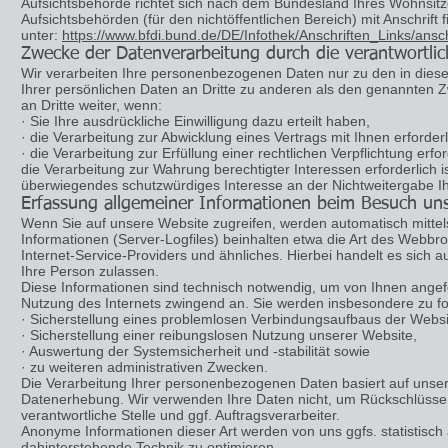
Aufsichtsbehörde richtet sich nach dem Bundesland Ihres Wohnsitze
Aufsichtsbehörden (für den nichtöffentlichen Bereich) mit Anschrift 
unter:
https://www.bfdi.bund.de/DE/Infothek/Anschriften_Links/ansch
Zwecke der Datenverarbeitung durch die verantwortlich
Wir verarbeiten Ihre personenbezogenen Daten nur zu den in dies
Ihrer persönlichen Daten an Dritte zu anderen als den genannten Zw
an Dritte weiter, wenn:
· Sie Ihre ausdrückliche Einwilligung dazu erteilt haben,
· die Verarbeitung zur Abwicklung eines Vertrags mit Ihnen erforderli
· die Verarbeitung zur Erfüllung einer rechtlichen Verpflichtung erford
die Verarbeitung zur Wahrung berechtigter Interessen erforderlich 
überwiegendes schutzwürdiges Interesse an der Nichtweitergabe I
Erfassung allgemeiner Informationen beim Besuch un
Wenn Sie auf unsere Website zugreifen, werden automatisch mittels
Informationen (Server-Logfiles) beinhalten etwa die Art des Web
Internet-Service-Providers und ähnliches. Hierbei handelt es sich 
Ihre Person zulassen.
Diese Informationen sind technisch notwendig, um von Ihnen angefo
Nutzung des Internets zwingend an. Sie werden insbesondere zu f
· Sicherstellung eines problemlosen Verbindungsaufbaus der Websi
· Sicherstellung einer reibungslosen Nutzung unserer Website,
· Auswertung der Systemsicherheit und -stabilität sowie
· zu weiteren administrativen Zwecken.
Die Verarbeitung Ihrer personenbezogenen Daten basiert auf unse
Datenerhebung. Wir verwenden Ihre Daten nicht, um Rückschlüsse 
verantwortliche Stelle und ggf. Auftragsverarbeiter.
Anonyme Informationen dieser Art werden von uns ggfs. statistisch 
dahinterstehende Technik zu optimieren.