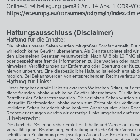
Online-Streitbeilegung gemäß Art. 14 Abs. 1 ODR-VO:
https://ec.europa.eu/consumers/odr/main/index.cfm
e
Haftungsausschluss (Disclaimer)
Haftung für die Inhalte:
Die Inhalte unserer Seiten wurden mit größter Sorgfalt erstellt. Für d
wir jedoch keine Gewähr übernehmen. Als Diensteanbieter sind wir
den allgemeinen Gesetzen verantwortlich. Nach §§ 8 bis 10 TMG sind 
oder gespeicherte fremde Informationen zu überwachen oder nach U
hinweisen. Verpflichtungen zur Entfernung oder Sperrung der Nut
hiervon unberührt. Eine diesbezügliche Haftung ist jedoch erst ab
möglich. Bei Bekanntwerden von entsprechenden Rechtsverletzung
Haftung für Links:
Unser Angebot enthält Links zu externen Webseiten Dritter, auf der
diese fremden Inhalte auch keine Gewähr übernehmen. Für die Inhalte
Betreiber der Seiten verantwortlich. Die verlinkten Seiten wurden 
überprüft. Rechtswidrige Inhalte waren zum Zeitpunkt der Verlinkun
verlinkten Seiten ist jedoch ohne konkrete Anhaltspunkte einer Re
Rechtsverletzungen werden wir derartige Links umgehend entferne
Urheberrecht:
Die durch die Seitenbetreiber erstellten Inhalte und Werke auf die
Vervielfältigung, Bearbeitung, Verbreitung und jede Art der Verwe
schriftlichen Zustimmung des jeweiligen Autors bzw. Erstellers. Dow
kommerziellen Gebrauch gestattet. Soweit die Inhalte auf dieser Se