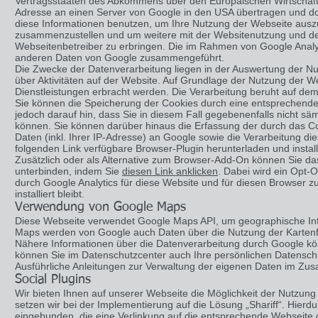
Vertragsstaaten des Abkommens über den Europäischen Wirtschaftsr
Adresse an einen Server von Google in den USA übertragen und dor
diese Informationen benutzen, um Ihre Nutzung der Webseite ausz
zusammenzustellen und um weitere mit der Websitenutzung und de
Webseitenbetreiber zu erbringen. Die im Rahmen von Google Analyti
anderen Daten von Google zusammengeführt.
Die Zwecke der Datenverarbeitung liegen in der Auswertung der N
über Aktivitäten auf der Website. Auf Grundlage der Nutzung der W
Dienstleistungen erbracht werden. Die Verarbeitung beruht auf dem
Sie können die Speicherung der Cookies durch eine entsprechende 
jedoch darauf hin, dass Sie in diesem Fall gegebenenfalls nicht sä
können. Sie können darüber hinaus die Erfassung der durch das C
Daten (inkl. Ihrer IP-Adresse) an Google sowie die Verarbeitung d
folgenden Link verfügbare Browser-Plugin herunterladen und instal
Zusätzlich oder als Alternative zum Browser-Add-On können Sie da
unterbinden, indem Sie
diesen Link anklicken
. Dabei wird ein Opt-O
durch Google Analytics für diese Website und für diesen Browser zu
installiert bleibt.
Verwendung von Google Maps
Diese Webseite verwendet Google Maps API, um geographische Info
Maps werden von Google auch Daten über die Nutzung der Kartenfu
Nähere Informationen über die Datenverarbeitung durch Google k
können Sie im Datenschutzcenter auch Ihre persönlichen Datensch
Ausführliche Anleitungen zur Verwaltung der eigenen Daten im Z
Social Plugins
Wir bieten Ihnen auf unserer Webseite die Möglichkeit der Nutzung
setzen wir bei der Implementierung auf die Lösung „Shariff“. Hierdu
eingebunden, die eine Verlinkung auf die entsprechende Webseite d